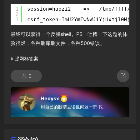
1
session=haozi2    =>   /tmp/ffff/2e2
2
3
csrf_token=ImU2YmEwNWJiYjUxYjI0MjNjN
最终可以获得一个反弹shell。PS：吐槽一下这题的体
验很烂，各种删库删文件，各种500错误。
#
强网杯答案
0
Hedysx
用自己的眼睛去读世间这一部书。
评论 (0)