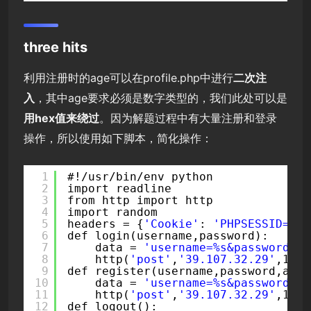
three hits
利用注册时的age可以在profile.php中进行
二次注
入
，其中age要求必须是数字类型的，我们此处可以是
用hex值来绕过
。因为解题过程中有大量注册和登录
操作，所以使用如下脚本，简化操作：
1
#!/usr/bin/env python
2
import readline
3
from http import http
4
import random
5
headers = {
'Cookie'
: 
'PHPSESSID=d8v
6
def login(username,password):
7
data = 
'username=%s&password=%s
8
http(
'post'
,
'39.107.32.29'
,1000
9
def register(username,password,age_
10
data = 
'username=%s&password=%s
11
http(
'post'
,
'39.107.32.29'
,1000
12
def logout():