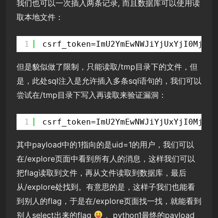
我们也可以一次插入两条记录, 而且数据库可以使用读
取本地文件：
1
csrf_token=ImU2YmEwNWJiYjUxYjI0MjNjN
但是貌似做了限制，只能读取/tmp目录下的文件，但
是，此处sql注入是允许插入多条sql语句的，我们可以
尝试在/tmp目录下写入再读取来验证漏洞：
1
csrf_token=ImU2YmEwNWJiYjUxYjI0MjNjN
其中payload中的1指向的是uid=1的用户，我们可以
在/explore页面中看到所有人的消息，这样我们可以
把flag读取到文件，再从文件读取到数据库，最后
从/explore处找到。有意思的是，这样子我们也能看
到别人的flag，于是在/explore页面找一找，就能看到
别人select出来的flag
。python1最终的payload