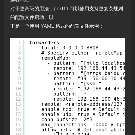
对于更高级的用法，portfd 可以使用支持更复杂规则
的配置文件启动。以
下是一个使用 YAML 格式的配置文件示例：
1
forwarders:
2
- local: 0.0.0.0:8808
3
# Specify either 'remoteMap' or
4
remoteMap:
5
- pattern: "[http:localhost]"
6
remote: 192.168.44.43:5445
7
- pattern: "[https:baidu.com]
8
remote: "39.156.66.10:443"
9
- pattern: "[ssh]"
10
remote: "192.168.44.43:22"
11
- pattern: .*
12
remote: 192.168.100.46:3389
13
remote: <remote-address/127.0.0
14
enable_tcp: true # Default is t
15
enable_udp: true # Default is t
16
conn_bufsize: 2MB
17
max_connections: 10000 # Option
18
allow_nets: # Optional whitelis
19
- 127.0.0.0/24