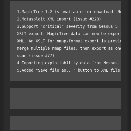
1.MagicTree 1.2 is available for download. New fe
2.Metasploit XML import (issue #228)

3.Support "critical" severity from Nessus 5 (issu
XSLT export. MagicTree data can now be exported a
XML. An XSLT for nmap-format export is provided. 
merge multiple nmap files, then export as one fil
scan (issue #77)

4.Importing exploitability data from Nessus

5.Added "Save file as..." button to XML file vie