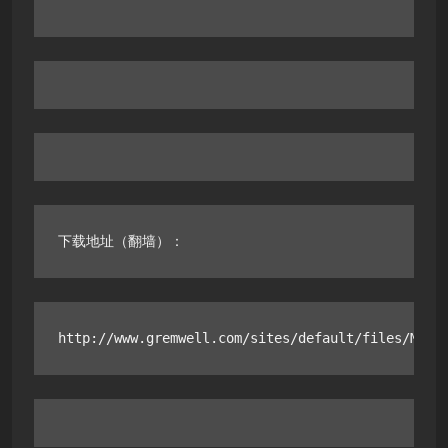
下载地址（翻墙）：
http://www.gremwell.com/sites/default/files/Magi