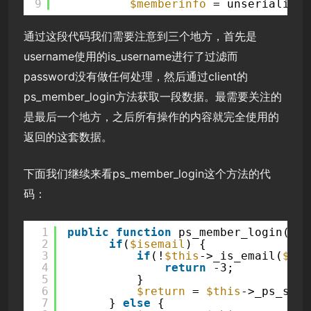
9
$memberinfo
= unserialize(
通过这段代码我们需要注意到三个地方，首先是
username使用的is_username进行了过滤而
password没有做任何处理，然后通过client的
ps_member_login方法获取一段数据。最需要关注的
是最后一个地方，之后所有操作的内容就完全使用的
返回的这套数据。
下面我们继续来看ps_member_login这个方法的代
码：
1
public
function
ps_member_login(
$us
2
if
(
$isemail
) {
3
if
(!
$this
->_is_email(
$use
4
return
-3;
5
}
6
$return
= 
$this
->_ps_send
7
} 
else
{