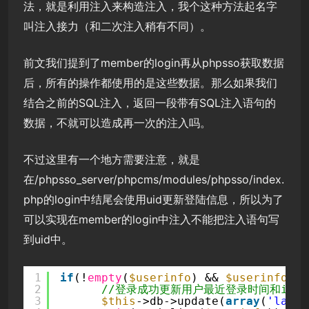
法，就是利用注入来构造注入，我个这种方法起名字
叫注入接力（和二次注入稍有不同）。
前文我们提到了member的login再从phpsso获取数据
后，所有的操作都使用的是这些数据。那么如果我们
结合之前的SQL注入，返回一段带有SQL注入语句的
数据，不就可以造成再一次的注入吗。
不过这里有一个地方需要注意，就是
在/phpsso_server/phpcms/modules/phpsso/index.
php的login中结尾会使用uid更新登陆信息，所以为了
可以实现在member的login中注入不能把注入语句写
到uid中。
1
if
(!
empty
(
$userinfo
) && 
$userinfo
[
'p
2
//登录成功更新用户最近登录时间和ip
3
$this
->db->update(
array
(
'lastd