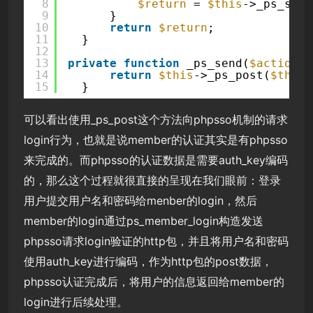
8
$return
= 
$this
->_ps_send
9
}
10
return
$return
;
11
}
12
13
private
function
_ps_send(
$action
, 
14
return
$this
->_ps_post(
$this
-
15
}
可以看出使用_ps_post这个方法向phpsso机制的请求
login行为，也就是说member的认证其实是有phpsso
来完成的。而phpsso的认证数据是需要auth_key编码
的，那么这个过程就很直接的呈现在我们眼前：登录
用户提交用户名和密码给menber的login，然后
member的login通过ps_member_login构造发送
phpsso请求login验证的http包，并且将用户名和密码
使用auth_key进行编码，作为http包的post数据，
phpsso认证完成后，将用户的信息返回给member的
login进行后续处理。