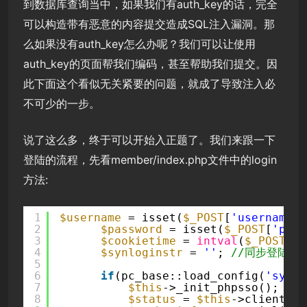
到数据库查询当中，如果我们有auth_key的话，完全
可以构造带有恶意的内容提交造成SQL注入漏洞。那
么如果没有auth_key怎么办呢？我们可以让使用
auth_key的页面帮我们编码，甚至帮助我们提交。因
此下面这个看似无关紧要的问题，就成了导致注入必
不可少的一步。
说了这么多，终于可以开始入正题了。我们来跟一下
登陆的流程，先看member/index.php文件中的login
方法:
1
$username
= isset(
$_POST
[
'username'
]
2
$password
= isset(
$_POST
[
'pass
3
$cookietime
= 
intval
(
$_POST
[
'c
4
$synloginstr
= 
''
; 
//同步登陆js
5
6
if
(pc_base::load_config(
'syste
7
$this
->_init_phpsso();
8
$status
= 
$this
->client->p