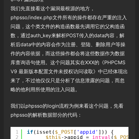
我们先直接看这个漏洞最根源的地方，
phpsso/index.php文件所有的操作都存在严重的注入
问题，这个类文件的构造函数最先调用它的父构造函
数，通过auth_key来解析POST传入的data内容，解
析后data中的内容会作为注册、登陆、删除用户等操
作的内容依据，而这些操作都会将这些数据作为数据
库查询语句使用。这个问题其实在XXX的《PHPCMS
V9 最新版本配置文件未授权访问读取》中已经体现出
来了，不过他仅仅只是分析了信息泄露的问题，而忽
略的他利用所使用的注入问题。
我们以phpsso的login流程为例来看这个问题，先看
phpsso的解析数据部分的代码：
1
if
(isset(
$_POST
[
'appid'
])) {
2
$this
->appid = 
intval
(
$_POST
[
'