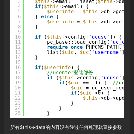
3
$this
->email = isset(
$this
->data[
4
if
(
$this
->email) {
5
$userinfo
= 
$this
->db->get_on
6
} 
else
{
7
$userinfo
= 
$this
->db->get_on
8
}
9
10
if
(
$this
->config[
'ucuse'
]) {
11
pc_base::load_config(
'uc_conf
12
require_once
PHPCMS_PATH.
'api
13
list(
$uid
, 
$uc
[
'username'
], 
$
14
}
15
16
if
(
$userinfo
) {
17
//ucenter登陆部份
18
if
(
$this
->config[
'ucuse'
]) {
19
if
(
$uid
== -1) {  
//uc
20
$uid
= uc_user_regist
21
if
(
$uid
>0) {
22
$this
->db->update
23
}
24
}
25
}
所有$this->data的内容没有经过任何处理就直接参数