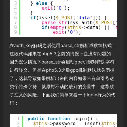
3
} 
else
{
4
exit
(
'0'
);
5
}
6
if
(isset(
$_POST
[
'data'
])) {
7
parse_str
(sys_auth(
$_POST
[
'dat
8
if
(
empty
(
$this
->data) || !
is_a
9
exit
(
'0'
);
在auth_key解码之后使用parse_str解析成数组格式，
这段代码如果在php5.3之前的情况下是没有问题的，
因为默认情况下parse_str会启动gpc机制对特殊字符
进行转义。但是在php5.3之后gpc机制默认就关闭掉
了，这就导致如果解析出来的内容如果带有单引号这
类个特殊字符，就原封不动的放到的变量中，这导致
了注入的风险。下面我们简单来看一下login行为的代
码：
1
public
function
login() {
2
$this
->password = isset(
$this
->da