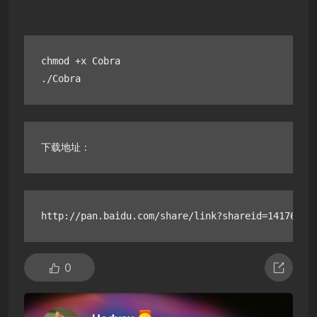
chmod +x Cobra

./Cobra
下载地址：
http://pan.baidu.com/share/link?shareid=141765&u
0