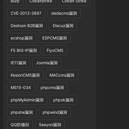
Burp
Cobaltstrike
Cobalt Strike
CVE-2013-3897
dedecms漏洞
Destoon B2B漏洞
Discuz漏洞
ecshop漏洞
ESPCMS漏洞
F5 BIG-IP漏洞
FiyoCMS
IE11漏洞
Joomla漏洞
KesionCMS漏洞
MACcms漏洞
MS15-034
phpcms漏洞
phpMyAdmin漏洞
phpok漏洞
phpshe漏洞
phpwind漏洞
QQ防撤回
Seeyon漏洞