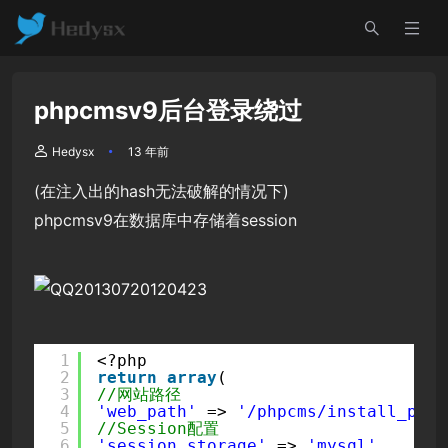
phpcmsv9后台登录绕过
Hedysx
13 年前
(在注入出的hash无法破解的情况下)
phpcmsv9在数据库中存储着session
1
<?php
2
return
array
(
3
//网站路径
4
'web_path'
=> 
'/phpcms/install_pack
5
//Session配置
6
'session_storage'
=> 
'mysql'
,