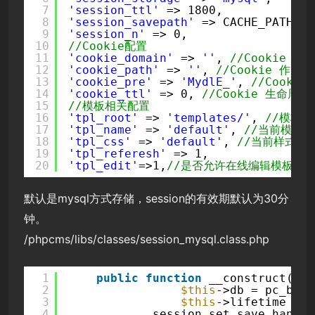
7
'session_ttl'
=> 1800,
8
'session_savepath'
=> CACHE_PATH.
's
9
'session_n'
=> 0,
10
//Cookie配置
11
'cookie_domain'
=> 
''
, 
//Cookie 作
12
'cookie_path'
=> 
''
, 
//Cookie 作用
13
'cookie_pre'
=> 
'MydlE_'
, 
//Cook
14
'cookie_ttl'
=> 0, 
//Cookie 生命周
15
//模板相关配置
16
'tpl_root'
=> 
'templates/'
, 
//模板
17
'tpl_name'
=> 
'default'
, 
//当前模板
18
'tpl_css'
=> 
'default'
, 
//当前样式目
19
'tpl_referesh'
=> 1,
20
'tpl_edit'
=>1,
//是否允许在线编辑模板
默认是mysql方式存储，session的有效期默认为30分
钟。
/phpcms/libs/classes/session_mysql.class.php
1
public
function
__construct() {
2
$this
->db = pc_base
3
$this
->lifetime = p
4
session_set_save_handle