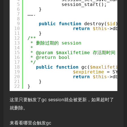
5
session_start();
6
}
7
…….
8
9
public
function
destroy(
$id
) {
10
return
$this
->db->
d
11
}
12
/**
13
* 删除过期的 session
14
* 
15
* @param $maxlifetime 存活期时间
16
* @return bool
17
*/
18
public
function
gc(
$maxlifetime
)
19
$expiretime
= SYS_T
20
return
$this
->db->
d
21
}
22
}
这里只要触发了gc session就会被更新，如果超时了
就删除。
来看看哪里会触发gc