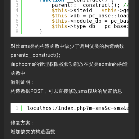
3
parent::__construct(); 
//父
4
$this
->siteid = 
$this
->get_s
5
$this
->db = pc_base::load_mo
6
$this
->module_db = pc_base::
7
$this
->type_db = pc_base::lo
8
}
对比sms类的构造函数中缺少了调用父类的构造函数
parent::__construct();
而phpcms的管理权限校验功能放在父类admin的构造
函数中
漏洞证明：
构造数据POST，可以直接修改sms模块的配置信息
1
localhost/index.php?m=sms&c=sms&a=se
修复方案：
增加缺失的构造函数