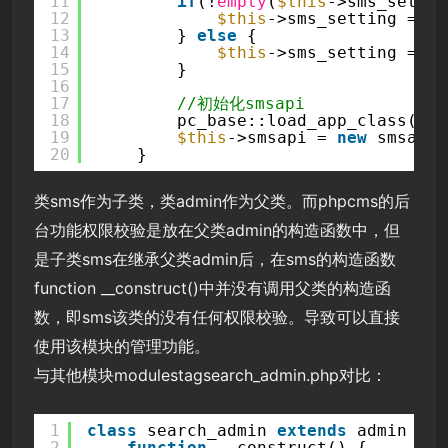
11
if
(!
empty
(
$this
->sms_settin
12
$this
->sms_setting = 
$t
13
} 
else
{
14
$this
->sms_setting = 
ar
15
}
16
17
//初始化smsapi
18
pc_base::load_app_class(
'sm
19
$this
->smsapi = 
new
smsapi(
20
}
类sms作为子类，类admin作为父类。而phpcms的后
台功能权限校验是放在父类admin的构造函数中，但
是子类sms在继承父类admin后，在sms的构造函数
function __construct()中并没有调用父类的构造函
数，即sms该类的没有任何权限校验。导致可以直接
使用该模块的管理功能。
与其他模块modulestagsearch_admin.php对比：
1
class
search_admin 
extends
admin {
2
function
__construct() {