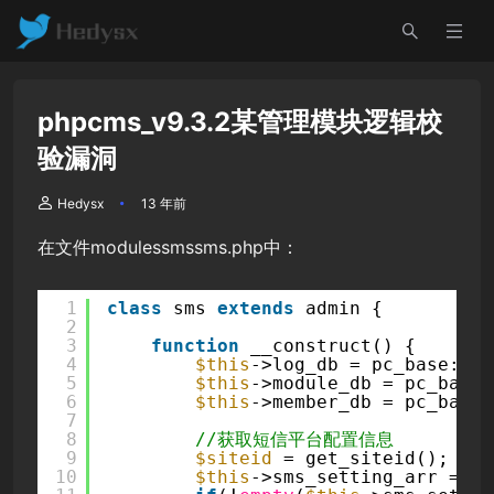
phpcms_v9.3.2某管理模块逻辑校
验漏洞
Hedysx
13 年前
在文件modulessmssms.php中：
1
class
sms 
extends
admin {
2
3
function
__construct() {
4
$this
->log_db = pc_base::lo
5
$this
->module_db = pc_base:
6
$this
->member_db = pc_base:
7
8
//获取短信平台配置信息
9
$siteid
= get_siteid();
10
$this
->sms_setting_arr = ge