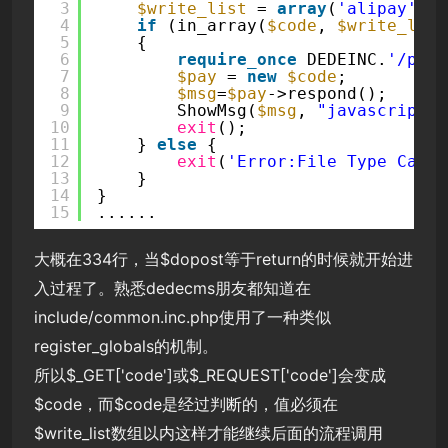
3
$write_list
= 
array
(
'alipay'
, 
'
4
if
(in_array(
$code
, 
$write_list
5
{
6
require_once
DEDEINC.
'/paym
7
$pay
= 
new
$code
;
8
$msg
=
$pay
->respond();
9
ShowMsg(
$msg
, 
"javascript:;
10
exit
();  
11
} 
else
{
12
exit
(
'Error:File Type Can'
t
13
}
14
}
15
......
大概在334行，当$dopost等于return的时候就开始进
入过程了。熟悉dedecms朋友都知道在
include/common.inc.php使用了一种类似
register_globals的机制。
所以$_GET['code']或$_REQUEST['code']会变成
$code，而$code是经过判断的，值必须在
$write_list数组以内这样才能继续后面的流程调用