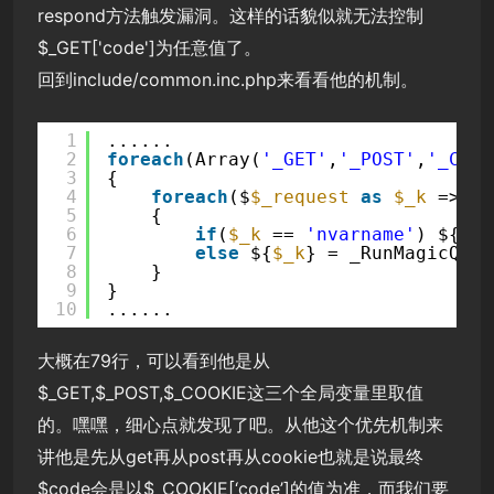
respond方法触发漏洞。这样的话貌似就无法控制
$_GET['code']为任意值了。
回到include/common.inc.php来看看他的机制。
1
......
2
foreach
(Array(
'_GET'
,
'_POST'
,
'_COOK
3
{
4
foreach
($
$_request
as
$_k
=> 
$_
5
{
6
if
(
$_k
== 
'nvarname'
) ${
$_k
7
else
${
$_k
} = _RunMagicQuot
8
}
9
}
10
...... 
大概在79行，可以看到他是从
$_GET,$_POST,$_COOKIE这三个全局变量里取值
的。嘿嘿，细心点就发现了吧。从他这个优先机制来
讲他是先从get再从post再从cookie也就是说最终
$code会是以$_COOKIE[‘code’]的值为准，而我们要