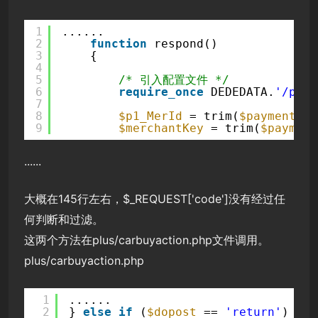
1
......
2
function
respond()
3
{
4
5
/* 引入配置文件 */
6
require_once
DEDEDATA.
'/paym
7
8
$p1_MerId
= trim(
$payment
[
'y
9
$merchantKey
= trim(
$payment
......
大概在145行左右，$_REQUEST['code']没有经过任
何判断和过滤。
这两个方法在plus/carbuyaction.php文件调用。
plus/carbuyaction.php
1
......
2
} 
else
if
(
$dopost
== 
'return'
) {