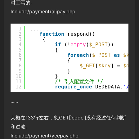
时工写的。
Include/payment/alipay.php
1
......
2
function
respond()
3
{
4
if
(!
empty
(
$_POST
))
5
{
6
foreach
(
$_POST
as
$key
7
{
8
$_GET
[
$key
] = 
$data
9
}
10
}
11
/* 引入配置文件 */
12
require_once
DEDEDATA.
'/pay
......
大概在133行左右，$_GET[‘code’]没有经过任何判断
和过滤。
Include/payment/yeepay.php