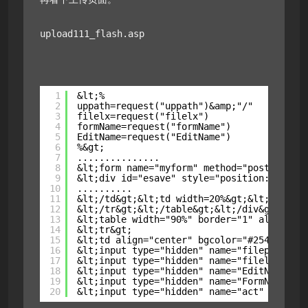
upload111_flash.asp
1
&lt;%
2
uppath=request("uppath")&amp;"/"      
3
filelx=request("filelx")              
4
formName=request("formName")        
5
EditName=request("EditName")        
6
%&gt;
7
...............
8
&lt;form name="myform" method="post" actio
9
&lt;div id="esave" style="position:absolut
10
..........
11
&lt;/td&gt;&lt;td width=20%&gt;&lt;/td&gt;
12
&lt;/tr&gt;&lt;/table&gt;&lt;/div&gt;
13
&lt;table width="90%" border="1" align="ce
14
&lt;tr&gt;
15
&lt;td align="center" bgcolor="#254B8F"&
16
&lt;input type="hidden" name="filepa
17
&lt;input type="hidden" name="filelx" valu
18
&lt;input type="hidden" name="EditName" va
19
&lt;input type="hidden" name="FormName" va
20
&lt;input type="hidden" name="act" value="