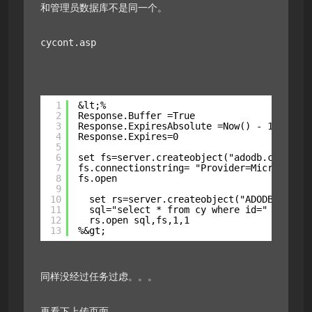
和管理员数据库不是同一个。
cycont.asp
1
&lt;%
2
Response.Buffer =True
3
Response.ExpiresAbsolute =Now() - 1
4
Response.Expires=0
5
6
set fs=server.createobject("adodb.connecti
7
fs.connectionstring= "Provider=Microsoft.J
8
fs.open
9
10
set rs=server.createobject("ADODB.Record
11
sql="select * from cy where id=" &amp; r
12
rs.open sql,fs,1,1
13
%&gt;
同样没经过任务过虑。。。
再看下上传页面。