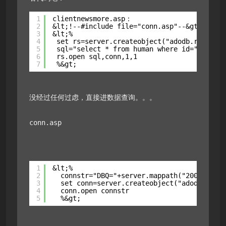
1
clientnewsmore.asp：
2
&lt;!--#include file="conn.asp"--&gt;
3
&lt;%
4
set rs=server.createobject("adodb.recordse
5
sql="select * from human where id="&amp;re
6
rs.open sql,conn,1,1
7
%&gt;
没经过任何过虑，直接进数据查询。。。
conn.asp
1
&lt;%
2
connstr="DBQ="+server.mappath("2004050261
3
set conn=server.createobject("adodb.conne
4
conn.open connstr
5
%&gt;