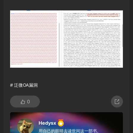
#
泛微OA漏洞
0
Hedysx
用自己的眼睛去读世间这一部书。