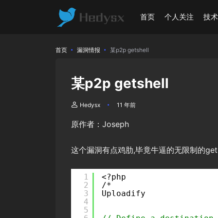
首页
个人关注
技
首页
漏洞情报
某p2p getshell
某p2p getshell
Hedysx
11 年前
原作者：Joseph
这个漏洞有点鸡肋,毕竟牛逼的无限制的get
1
<?php
2
/*
3
Uploadify
4
5