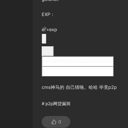
EXP：
éÏ′«exp
cms神马的 自己猜咯。哈哈 毕竟p2p
#
p2p网贷漏洞
0