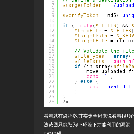
6
// Define a destination
7
$targetFolder
= 
'/uploa
8
9
$verifyToken
= md5(
'uni
10
11
if
(!
empty
(
$_FILES
) && 
12
$tempFile
= 
$_FILES
13
$targetPath
= 
$_SER
14
$targetFile
= rtrim
15
16
// Validate the fil
17
$fileTypes
= 
array
(
18
$fileParts
= 
pathin
19
if
(in_array(
$fileP
20
move_uploaded_f
21
echo
'1'
;
22
} 
else
{
23
echo
'Invalid f
24
}
25
}
26
?>
看着就有点蛋疼,其实走全局来说看着很顺的,
法截图只能做为IIS环境下才能利用的漏洞，
getshell