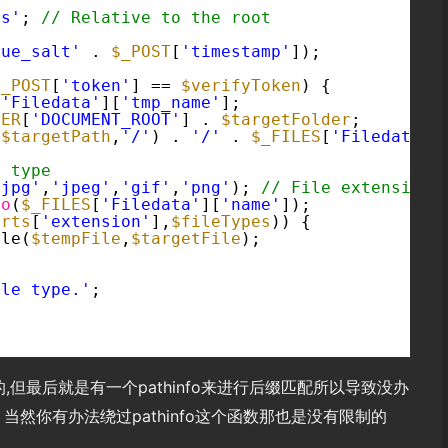
ds'
; 
// Relative to the root
que_salt'
. 
$_POST
[
'timestamp'
]);
$_POST
[
'token'
] == 
$verifyToken
) {
[
'Filedata'
][
'tmp_name'
];
VER
[
'DOCUMENT_ROOT'
] . 
$targetFolder
;
(
$targetPath
,
'/'
) . 
'/'
. 
$_FILES
[
'Filedata'
]
e type
'jpg'
,
'jpeg'
,
'gif'
,
'png'
); 
// File extensions
fo
(
$_FILES
[
'Filedata'
][
'name'
]);
arts
[
'extension'
],
$fileTypes
)) {
ile(
$tempFile
,
$targetFile
);
ile type.'
;
但最后就是有一个pathinfo来进行后缀匹配所以导致没办
当然你有办法绕过pathinfo这个函数那也是没有限制的