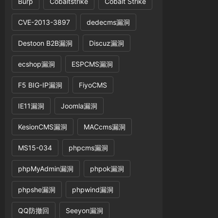
Burp
Cobaltstrike
Cobalt Strike
CVE-2013-3897
dedecms漏洞
Destoon B2B漏洞
Discuz漏洞
ecshop漏洞
ESPCMS漏洞
F5 BIG-IP漏洞
FiyoCMS
IE11漏洞
Joomla漏洞
KesionCMS漏洞
MACcms漏洞
MS15-034
phpcms漏洞
phpMyAdmin漏洞
phpok漏洞
phpshe漏洞
phpwind漏洞
QQ防撤回
Seeyon漏洞