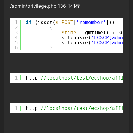
/admin/privilege.php 136-141行
1
if
(isset(
$_POST
[
'remember'
]))
2
{
3
$time
= gmtime() + 3600 
4
setcookie(
'ECSCP[admin_i
5
setcookie(
'ECSCP[admin_p
6
}
1
http:
//localhost/test/ecshop/affich
1
http:
//localhost/test/ecshop/affich