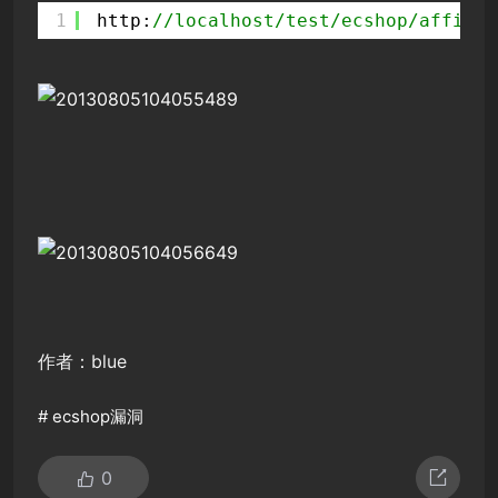
1
http:
//localhost/test/ecshop/affi
作者：blue
#
ecshop漏洞
0