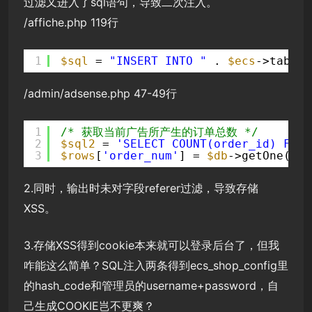
过滤又进入了sql语句，导致二次注入。
/affiche.php 119行
1
$sql
= 
"INSERT INTO "
. 
$ecs
->table(
/admin/adsense.php 47-49行
1
/* 获取当前广告所产生的订单总数 */
2
$sql2
= 
'SELECT COUNT(order_id) FROM
3
$rows
[
'order_num'
] = 
$db
->getOne(
$sq
2.同时，输出时未对字段referer过滤，导致存储
XSS。
3.存储XSS得到cookie本来就可以登录后台了，但我
咋能这么简单？SQL注入两条得到ecs_shop_config里
的hash_code和管理员的username+password，自
己生成COOKIE岂不更爽？